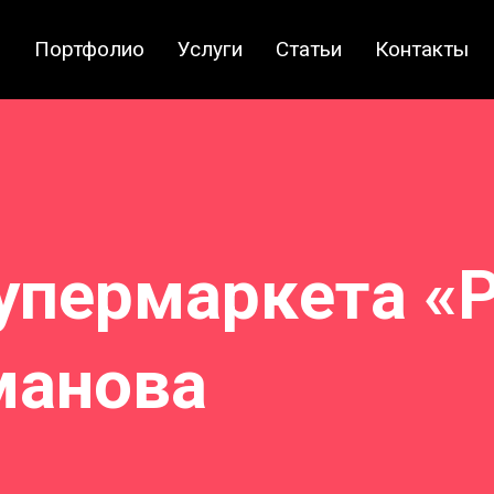
и
Портфолио
Услуги
Статьи
Контакты
упермаркета «
манова