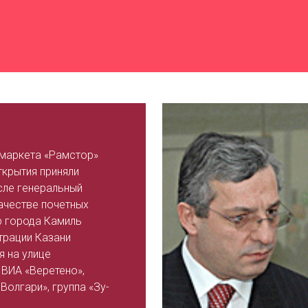
маркета «Рамстор»
ткрытия приняли
сле генеральный
ачестве почетных
р города Камиль
трации Казани
я на улице
 ВИА «Веретено»,
Волгари», группа «Зу-