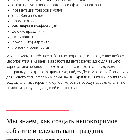
открытия магазинов, торговых и офисных центров
презентации товаров и услуг
свадьбы и юбилеи
промо-акции
семинары и конференции
детские праздники
тест-драйвы
показы мод и дефиле
лотереи и розыгрыши
Мы возьмем на себя все заботы по подготовке и проведению любого
мероприятия в Казани. Разработаем интересную идею для вашего
корпоратива, юбилея, свадьбы, делового торжества, придумаем
программу для детского праздника, найдем Деда Мороза и Снегурочку
для Нового года, оформим помещение шарами и цветами, пригласим
ведущего, аниматоров и клоунов, которые проведут развлекательные
номера и конкурсы для детей и взрослых.
Мы знаем, как создать неповторимое
событие и сделать ваш праздник
интересным для всех.